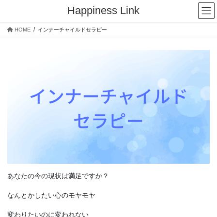
コ
ナ
Happiness Link
ン
ビ
テ
ゲ
HOME
インナーチャイルドセラピー
ン
ー
ツ
シ
へ
ョ
ス
ン
キ
に
ッ
移
プ
動
あなたの今の現状は満足ですか？
なんとかしたい心のモヤモヤ
変わりたいのに変われない